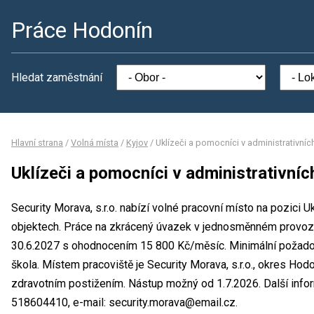
Práce Hodonín
Hledat zaměstnání
Hlavní strana
/
Volná místa
/
Kyjov
/
Uklízeči a pomocníci v administrativníc
Uklízeči a pomocníci v administrativníc
Security Morava, s.r.o. nabízí volné pracovní místo na pozici U
objektech. Práce na zkrácený úvazek v jednosměnném provozu
30.6.2027 s ohodnocením 15 800 Kč/měsíc. Minimální požadova
škola. Místem pracoviště je Security Morava, s.r.o., okres Hod
zdravotním postižením. Nástup možný od 1.7.2026. Další info
518604410, e-mail: security.morava@email.cz.