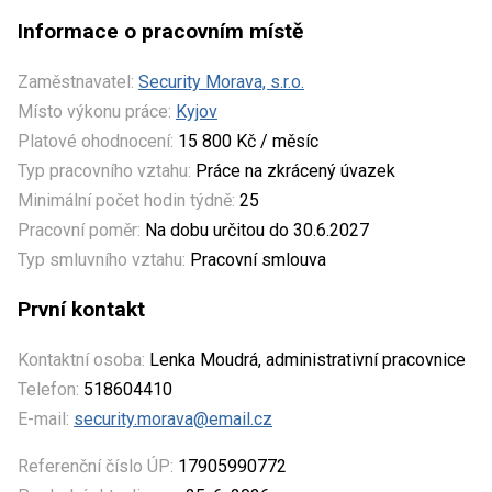
Informace o pracovním místě
Zaměstnavatel:
Security Morava, s.r.o.
Místo výkonu práce:
Kyjov
Platové ohodnocení:
15 800 Kč / měsíc
Typ pracovního vztahu:
Práce na zkrácený úvazek
Minimální počet hodin týdně:
25
Pracovní poměr:
Na dobu určitou do 30.6.2027
Typ smluvního vztahu:
Pracovní smlouva
První kontakt
Kontaktní osoba:
Lenka Moudrá, administrativní pracovnice
Telefon:
518604410
E-mail:
security.morava@email.cz
Referenční číslo ÚP:
17905990772