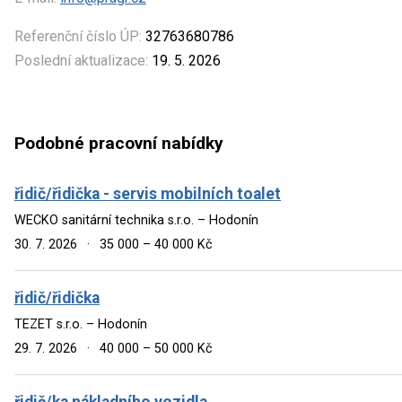
Referenční číslo ÚP:
32763680786
Poslední aktualizace:
19. 5. 2026
Podobné pracovní nabídky
řidič/řidička - servis mobilních toalet
WECKO sanitární technika s.r.o. – Hodonín
30. 7. 2026
·
35 000 – 40 000 Kč
řidič/řidička
TEZET s.r.o. – Hodonín
29. 7. 2026
·
40 000 – 50 000 Kč
řidič/ka nákladního vozidla