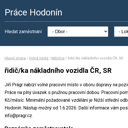
Práce Hodonín
Hledat zaměstnání
Hlavní strana
/
Volná místa
/
Milotice
/
řidič/ka nákladního vozidla ČR, SR
řidič/ka nákladního vozidla ČR, SR
Jiří Prágr nabízí volné pracovní místo v oboru dopravy na pozi
Práce na plný úvazek s pružnou pracovní dobou. Pracovní p
Kč/měsíc. Minimální požadované vzdělání je Nižší střední odbo
Hodonín. Nástup možný od 1.6.2026. Další informace vám poskyt
info@pragr.cz.