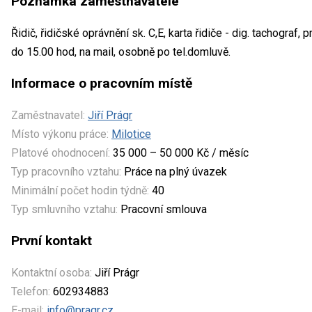
Poznámka zaměstnavatele
Řidič, řidičské oprávnění sk. C,E, karta řidiče - dig. tachograf,
do 15.00 hod, na mail, osobně po tel.domluvě.
Informace o pracovním místě
Zaměstnavatel:
Jiří Prágr
Místo výkonu práce:
Milotice
Platové ohodnocení:
35 000 – 50 000 Kč / měsíc
Typ pracovního vztahu:
Práce na plný úvazek
Minimální počet hodin týdně:
40
Typ smluvního vztahu:
Pracovní smlouva
První kontakt
Kontaktní osoba:
Jiří Prágr
Telefon:
602934883
E-mail:
info@pragr.cz