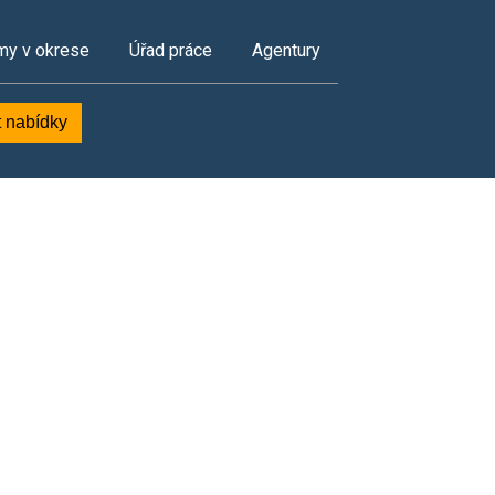
my v okrese
Úřad práce
Agentury
t nabídky