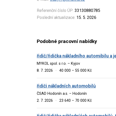
Referenční číslo ÚP:
33130880785
Poslední aktualizace:
15. 5. 2026
Podobné pracovní nabídky
řidič/řidička nákladního automibilu 
MYKOL spol. s r.o. – Kyjov
8. 7. 2026
·
40 000 – 55 000 Kč
řidiči nákladních automobilů
ČSAD Hodonín a.s. – Hodonín
2. 7. 2026
·
23 640 – 70 000 Kč
řidič/řidička nákladníéch automobilů, 