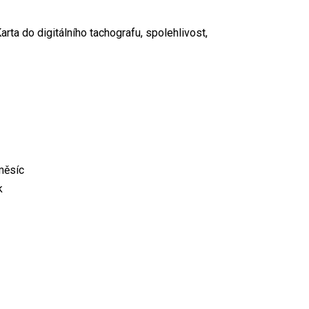
ta do digitálního tachografu, spolehlivost,
měsíc
k