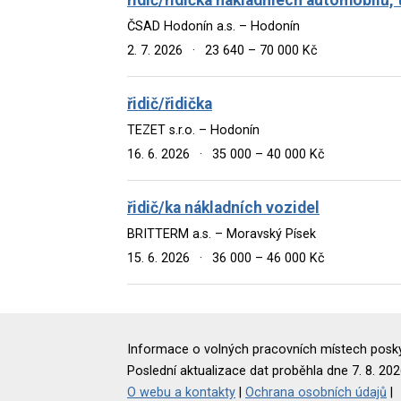
ČSAD Hodonín a.s. – Hodonín
2. 7. 2026
·
23 640 – 70 000 Kč
řidič/řidička
TEZET s.r.o. – Hodonín
16. 6. 2026
·
35 000 – 40 000 Kč
řidič/ka nákladních vozidel
BRITTERM a.s. – Moravský Písek
15. 6. 2026
·
36 000 – 46 000 Kč
Informace o volných pracovních místech poskyt
Poslední aktualizace dat proběhla dne 7. 8. 202
O webu a kontakty
|
Ochrana osobních údajů
|