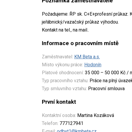
Poznámka zaměstnavatele
Požadujeme: ŘP sk. C+E+profesní průkaz. Kar
jeřábnický/vazačský průkaz výhodou.
Kontakt na tel., na mail..
Informace o pracovním místě
Zaměstnavatel:
KM Beta a.s.
Místo výkonu práce:
Hodonín
Platové ohodnocení:
35 000 – 50 000 Kč / 
Typ pracovního vztahu:
Práce na plný úvaze
Typ smluvního vztahu:
Pracovní smlouva
První kontakt
Kontaktní osoba:
Martina Kozáková
Telefon:
777127941
E-mail:
odbyt1@kmbeta.cz