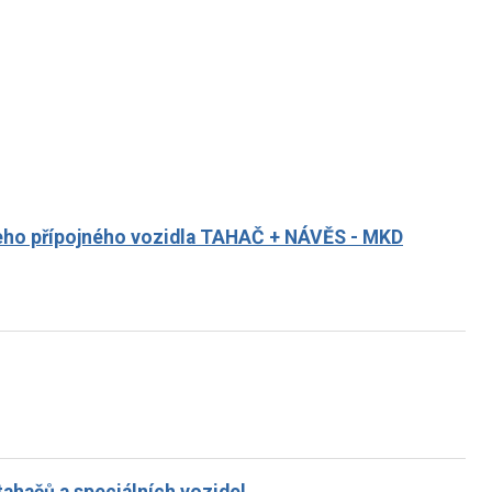
a jeho přípojného vozidla TAHAČ + NÁVĚS - MKD
tahačů a speciálních vozidel