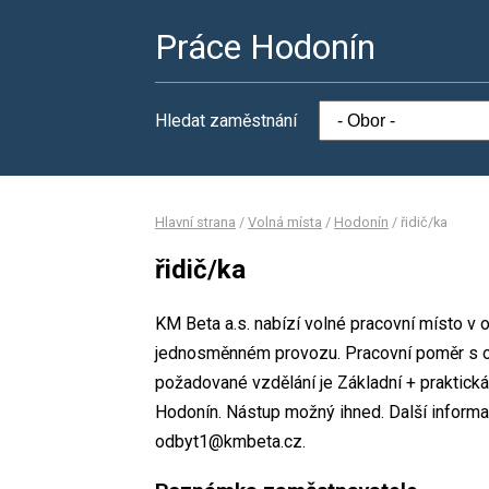
Práce Hodonín
Hledat zaměstnání
Hlavní strana
/
Volná místa
/
Hodonín
/
řidič/ka
řidič/ka
KM Beta a.s. nabízí volné pracovní místo v 
jednosměnném provozu. Pracovní poměr s 
požadované vzdělání je Základní + praktická
Hodonín. Nástup možný ihned. Další informa
odbyt1@kmbeta.cz.