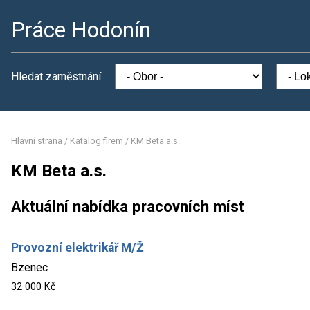
Práce Hodonín
Hledat zaměstnání
Hlavní strana
/
Katalog firem
/
KM Beta a.s.
KM Beta a.s.
Aktuální nabídka pracovních míst
Provozní elektrikář M/Ž
Bzenec
32 000 Kč