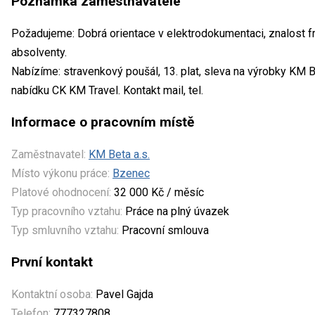
Poznámka zaměstnavatele
Požadujeme: Dobrá orientace v elektrodokumentaci, znalost f
absolventy.
Nabízíme: stravenkový poušál, 13. plat, sleva na výrobky KM B
nabídku CK KM Travel. Kontakt mail, tel.
Informace o pracovním místě
Zaměstnavatel:
KM Beta a.s.
Místo výkonu práce:
Bzenec
Platové ohodnocení:
32 000 Kč / měsíc
Typ pracovního vztahu:
Práce na plný úvazek
Typ smluvního vztahu:
Pracovní smlouva
První kontakt
Kontaktní osoba:
Pavel Gajda
Telefon:
777327808