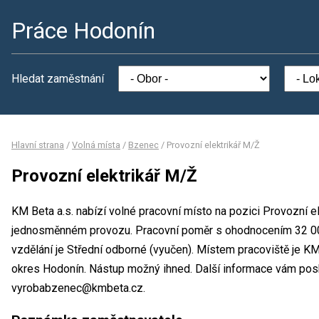
Práce Hodonín
Hledat zaměstnání
Hlavní strana
/
Volná místa
/
Bzenec
/
Provozní elektrikář M/Ž
Provozní elektrikář M/Ž
KM Beta a.s. nabízí volné pracovní místo na pozici Provozní e
jednosměnném provozu. Pracovní poměr s ohodnocením 32 0
vzdělání je Střední odborné (vyučen). Místem pracoviště je K
okres Hodonín. Nástup možný ihned. Další informace vám posky
vyrobabzenec@kmbeta.cz.