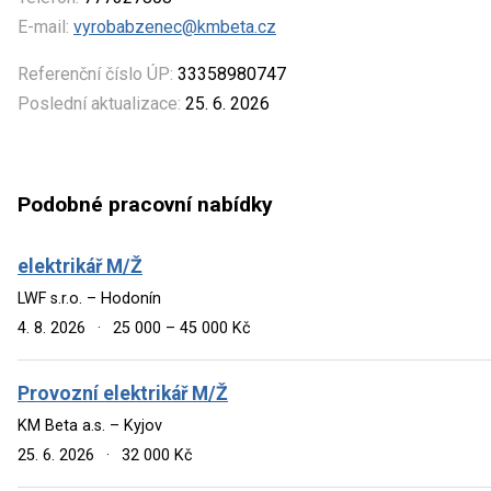
E-mail:
vyrobabzenec@kmbeta.cz
Referenční číslo ÚP:
33358980747
Poslední aktualizace:
25. 6. 2026
Podobné pracovní nabídky
elektrikář M/Ž
LWF s.r.o. – Hodonín
4. 8. 2026
·
25 000 – 45 000 Kč
Provozní elektrikář M/Ž
KM Beta a.s. – Kyjov
25. 6. 2026
·
32 000 Kč